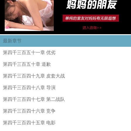
最新章节
第四千三百五十一章 优劣
第四千三百五十章 道歉
第四千三百四十九章 皮套大战
第四千三百四十八章 导演
第四千三百四十七章 第二战队
第四千三百四十六章 竞争
第四千三百四十五章 电影