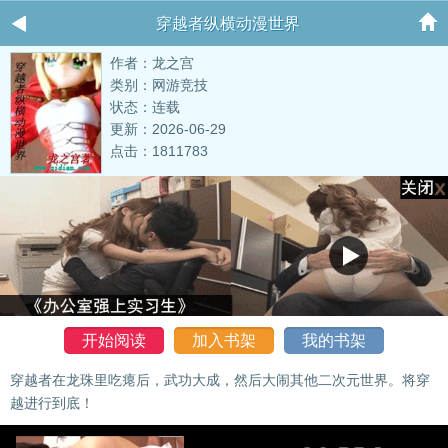
穿越者纵横动漫世界
作者：龙之宫
类别：网游竞技
状态：连载
更新：2026-06-29
点击：1811783
开始阅读
加入书架
我的书架
穿越者在龙珠里吃瘪后，武功大成，然后大闹其他二次元世界。将穿
越进行到底！