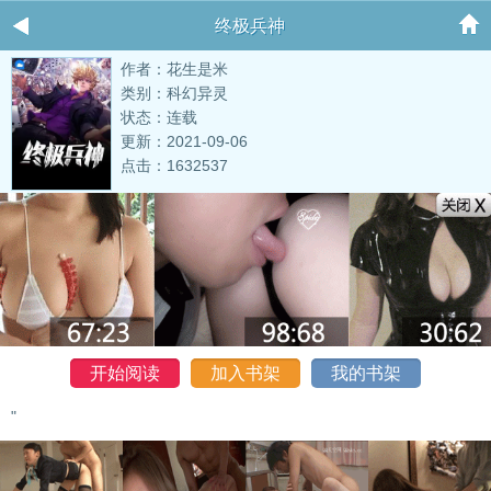
终极兵神
作者：花生是米
类别：科幻异灵
状态：连载
更新：2021-09-06
点击：1632537
开始阅读
加入书架
我的书架
"